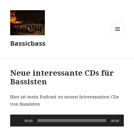
MENÜ
Bassicbass
UND
WIDGETS
Neue interessante CDs für
Bassisten
Hier ist mein Podcast zu neuen Interessanten CDs
von Bassisten
Audio-
00:00
00:00
Player