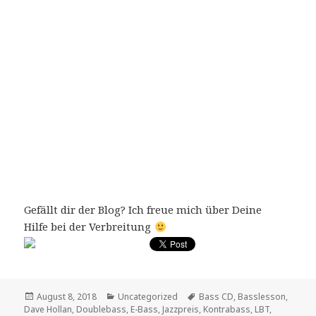
Gefällt dir der Blog? Ich freue mich über Deine
Hilfe bei der Verbreitung
Veröffentlicht
August 8, 2018
Kategorien
Uncategorized
Tags
Bass CD
,
Basslesson
,
Dave Hollan
am
,
Doublebass
,
E-Bass
,
Jazzpreis
,
Kontrabass
,
LBT
,