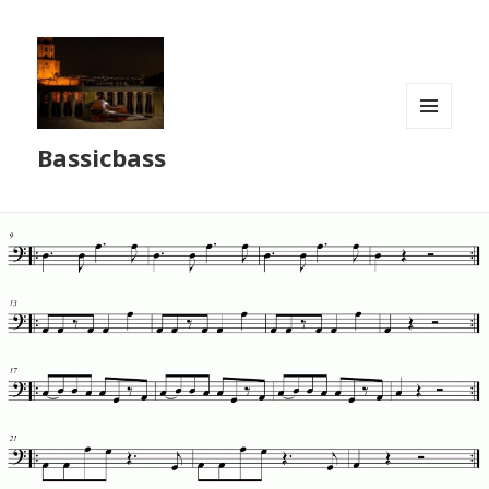
MENÜ
Bassicbass
UND
WIDGETS