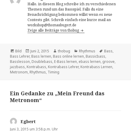
Hallo, in diesem Blog schreibe ich zu verschiedenen
Themen rund um das Bassspiel. Falls du eine
Benachrichtigung bekommen willst wenn es neue
Contests gibt. Schreib einfach eine kurze mail an
workshop@thomasbugert.de
Zeige alle Beiträge von thobug
Format
Bild
Veröffentlicht
Juni 2, 2015
Autor
thobug
Kategorien
Rhythmus
Tags
Bass
,
Bass Lehrer
,
am
Bass lernen
,
Bass online lernen
,
Bassicbass
,
Basslesson
,
Doublebass
,
E-Bass lernen
,
ebass lernen
,
groove
,
jazzbass
,
Kontrabass
,
Kontrabass Lehrer
,
Kontrabass Lernen
,
Metronom
,
Rhythmus
,
Timing
Ein Gedanke zu „Mein Freund das
Metronom“
Egbert
sagt:
Juni 3, 2015 um 3:58 p.m. Uhr