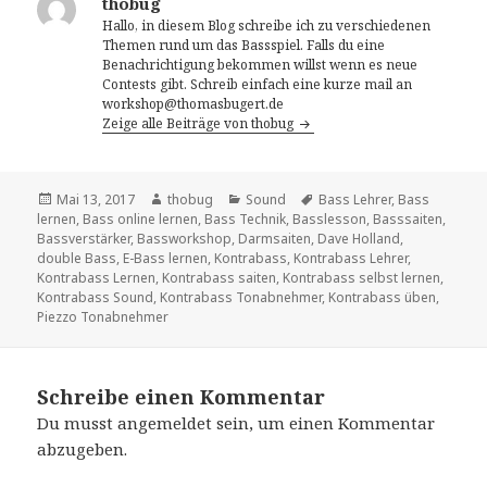
thobug
Hallo, in diesem Blog schreibe ich zu verschiedenen
Themen rund um das Bassspiel. Falls du eine
Benachrichtigung bekommen willst wenn es neue
Contests gibt. Schreib einfach eine kurze mail an
workshop@thomasbugert.de
Zeige alle Beiträge von thobug
Veröffentlicht
Mai 13, 2017
Autor
thobug
Kategorien
Sound
Tags
Bass Lehrer
,
Bass
lernen
am
,
Bass online lernen
,
Bass Technik
,
Basslesson
,
Basssaiten
,
Bassverstärker
,
Bassworkshop
,
Darmsaiten
,
Dave Holland
,
double Bass
,
E-Bass lernen
,
Kontrabass
,
Kontrabass Lehrer
,
Kontrabass Lernen
,
Kontrabass saiten
,
Kontrabass selbst lernen
,
Kontrabass Sound
,
Kontrabass Tonabnehmer
,
Kontrabass üben
,
Piezzo Tonabnehmer
Schreibe einen Kommentar
Du musst
angemeldet
sein, um einen Kommentar
abzugeben.